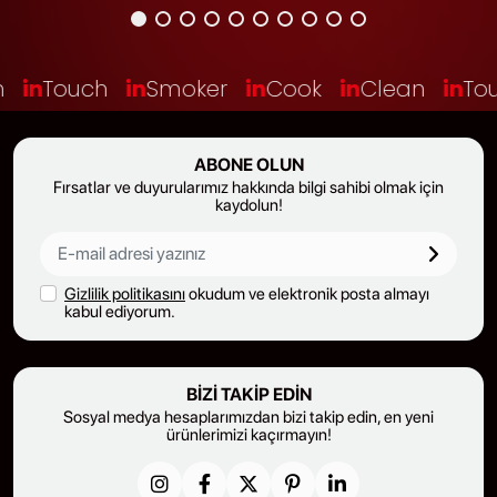
in
Touch
in
Smoker
in
Cook
in
Clean
in
Tou
ABONE OLUN
Fırsatlar ve duyurularımız hakkında bilgi sahibi olmak için
kaydolun!
Gizlilik politikasını
okudum ve elektronik posta almayı
kabul ediyorum.
BIZI TAKIP EDIN
Sosyal medya hesaplarımızdan bizi takip edin, en yeni
ürünlerimizi kaçırmayın!