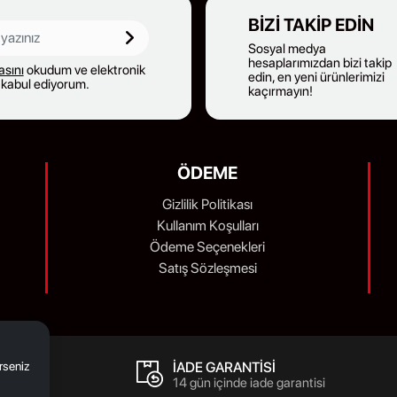
BIZI TAKIP EDIN
Sosyal medya
hesaplarımızdan bizi takip
kasını
okudum ve elektronik
edin, en yeni ürünlerimizi
 kabul ediyorum.
kaçırmayın!
ÖDEME
Gizlilik Politikası
Kullanım Koşulları
Ödeme Seçenekleri
Satış Sözleşmesi
İADE GARANTİSİ
erseniz
14 gün içinde iade garantisi