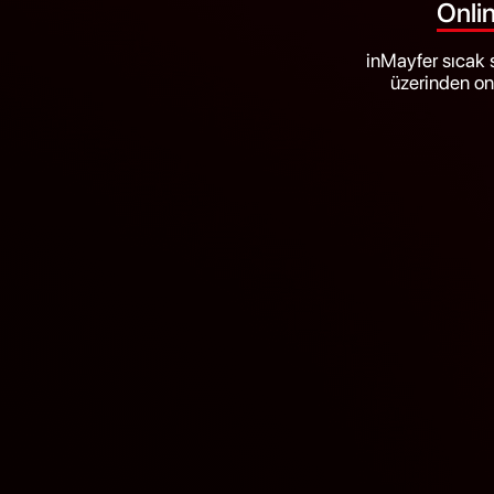
Onli
inMayfer sıcak 
üzerinden onl