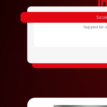
i
Sıca
Yepyeni bir 