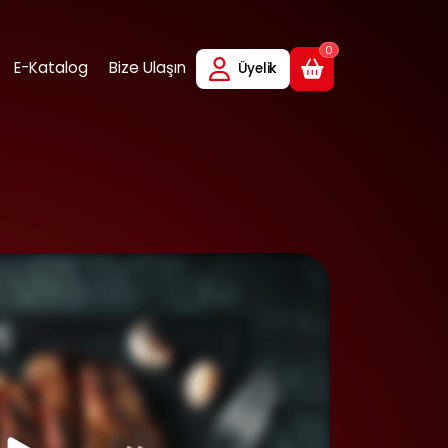
0
E-Katalog
Bize Ulaşın
Üyelik