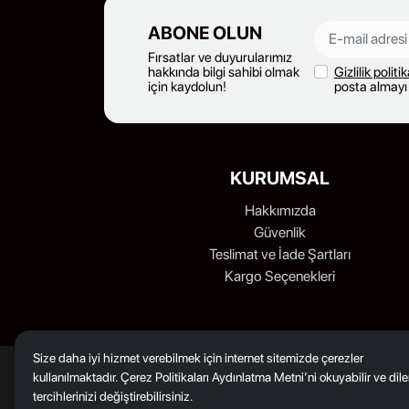
ABONE OLUN
Fırsatlar ve duyurularımız
hakkında bilgi sahibi olmak
Gizlilik politi
için kaydolun!
posta almayı
KURUMSAL
Hakkımızda
Güvenlik
Teslimat ve İade Şartları
Kargo Seçenekleri
Size daha iyi hizmet verebilmek için internet sitemizde çerezler
GÜVENLİ ALIŞVERİŞ
kullanılmaktadır. Çerez Politikaları Aydınlatma Metni’ni okuyabilir ve dil
256bit SSL ile güvendesiniz
tercihlerinizi değiştirebilirsiniz.