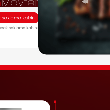
n
Mayfer
k saklama kabini
sıcak saklama kabini.