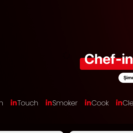
Chef-in
Şimd
in
Touch
in
Smoker
in
Cook
in
Clea